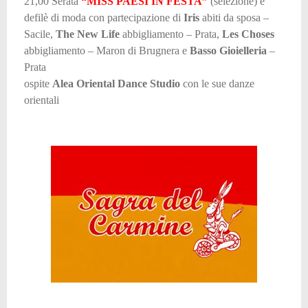
21,00 Serata
“MISS PAESI IN FESTA”
(selezione) e
defilè di moda con partecipazione di
Iris
abiti da sposa –
Sacile,
The New Life
abbigliamento – Prata,
Les Choses
abbigliamento – Maron di Brugnera e
Basso Gioielleria
–
Prata
ospite
Alea Oriental Dance Studio
con le sue danze
orientali