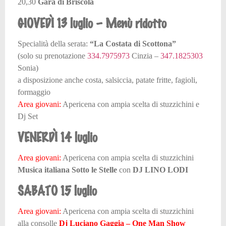
20,30
Gara di Briscola
GIOVEDÌ 13 luglio – Menù ridotto
Specialità della serata:
“La Costata di Scottona”
(solo su prenotazione
334.7975973
Cinzia –
347.1825303
Sonia)
a disposizione anche costa, salsiccia, patate fritte, fagioli,
formaggio
Area giovani:
Apericena con ampia scelta di stuzzichini e
Dj Set
VENERDÌ 14 luglio
Area giovani:
Apericena con ampia scelta di stuzzichini
Musica italiana Sotto le Stelle
con
DJ LINO LODI
SABATO 15 luglio
Area giovani:
Apericena con ampia scelta di stuzzichini
alla consolle
Dj Luciano Gaggia – One Man Show