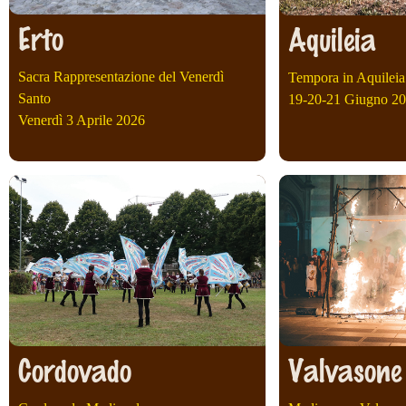
Erto
Aquileia
Sacra Rappresentazione del Venerdì
Tempora in Aquileia
Santo
19-20-21 Giugno 2
Venerdì 3 Aprile 2026
Cordovado
Valvasone