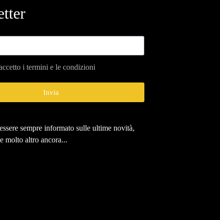
tter
accetto i termini e le condizioni
sot il Crupisignâr
l 16 agosto 2026
Invia
r essere sempre informato sulle ultime novità,
 e molto altro ancora...
San Giorgio a
Sagra della Pinsa
dal 1 al 16 agosto 2026