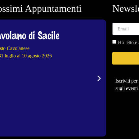
ossimi Appuntamenti
Newsle
volano di Sacile
Arba
Ho letto e 
sto Cavolanese
41^ ed. Fieste 
31 luglio al 10 agosto 2026
dal 31 luglio a
Iscriviti pe
sugli eventi