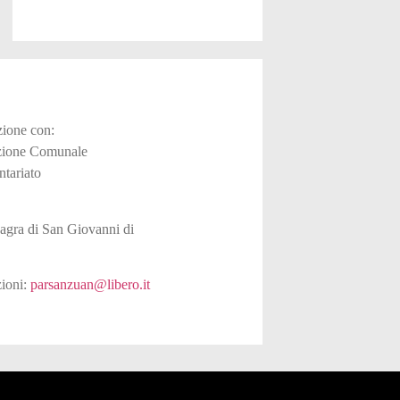
zione con:
zione Comunale
ntariato
agra di San Giovanni di
zioni:
parsanzuan@libero.it