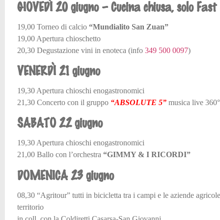
GIOVEDÌ 20 giugno – Cucina chiusa, solo Fast
19,00 Torneo di calcio
“Mundialito San Zuan”
19,00 Apertura chioschetto
20,30 Degustazione vini in enoteca (info
349 500 0097
)
VENERDÌ 21 giugno
19,30 Apertura chioschi enogastronomici
21,30 Concerto con il gruppo
“ABSOLUTE 5”
musica live 360°
SABATO 22 giugno
19,30 Apertura chioschi enogastronomici
21,00 Ballo con l’orchestra
“GIMMY & I RICORDI”
DOMENICA 23 giugno
08,30 “Agritour” tutti in bicicletta tra i campi e le aziende agricol
territorio
in coll. con la Coldiretti Casarsa-San Giovanni