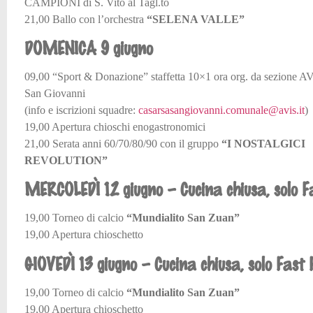
CAMPIONI di S. Vito al Tagl.to
21,00 Ballo con l’orchestra
“SELENA VALLE”
DOMENICA 9 giugno
09,00 “Sport & Donazione” staffetta 10×1 ora org. da sezione A
San Giovanni
(info e iscrizioni squadre:
casarsasangiovanni.comunale@avis.it
)
19,00 Apertura chioschi enogastronomici
21,00 Serata anni 60/70/80/90 con il gruppo
“I NOSTALGICI
REVOLUTION”
MERCOLEDÌ 12 giugno – Cucina chiusa, solo F
19,00 Torneo di calcio
“Mundialito San Zuan”
19,00 Apertura chioschetto
GIOVEDÌ 13 giugno – Cucina chiusa, solo Fast 
19,00 Torneo di calcio
“Mundialito San Zuan”
19,00 Apertura chioschetto