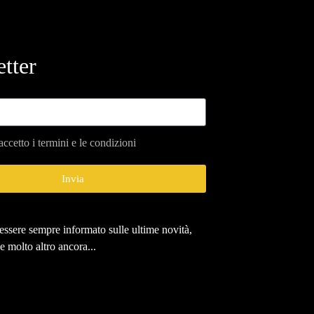
tter
accetto i termini e le condizioni
Invia
r essere sempre informato sulle ultime novità,
 e molto altro ancora...
San Giorgio a