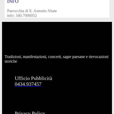
INFO
Parrocchia di S. Antonio Abate
info: 340.7006052
Tradizioni, manifestazioni, concerti, sagre paesane e rievocazioni
storiche
Ufficio Pubblicità
0434.937457
Privacy Policy