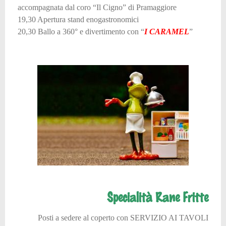
accompagnata dal coro “Il Cigno” di Pramaggiore
19,30 Apertura stand enogastronomici
20,30 Ballo a 360° e divertimento con “
I CARAMEL
”
Specialità Rane Fritte
Posti a sedere al coperto con SERVIZIO AI TAVOLI