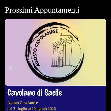
Prossimi Appuntamenti
Cavolano di Sacile
Agosto Cavolanese
4
dal 31 luglio al 10 agosto 2026
d