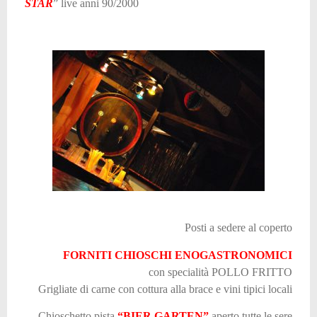
STAR
” live anni 90/2000
Posti a sedere al coperto
FORNITI CHIOSCHI ENOGASTRONOMICI
con specialità POLLO FRITTO
Grigliate di carne con cottura alla brace e vini tipici locali
Chioschetto pista
“BIER GARTEN”
aperto tutte le sere