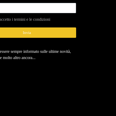
accetto i termini e le condizioni
Invia
r essere sempre informato sulle ultime novità,
 e molto altro ancora...
San Giorgio a
Sagra della Pinsa
sot il Crupisignâr
dal 1 al 16 agosto 2026
l 16 agosto 2026