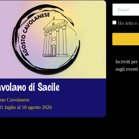
Ho letto e 
Iscriviti pe
sugli eventi
volano di Sacile
Arba
sto Cavolanese
41^ ed. Fieste 
31 luglio al 10 agosto 2026
dal 31 luglio a