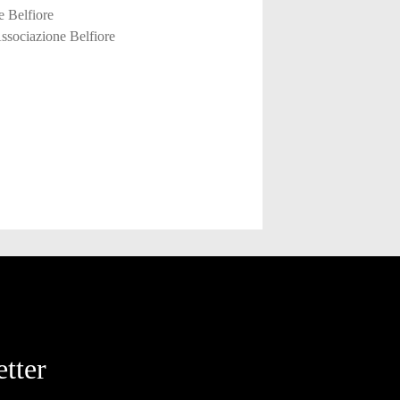
e Belfiore
ssociazione Belfiore
tter