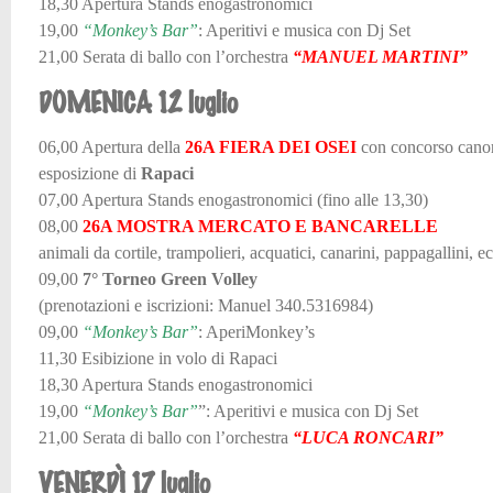
18,30 Apertura Stands enogastronomici
19,00
“Monkey’s Bar”
: Aperitivi e musica con Dj Set
21,00 Serata di ballo con l’orchestra
“MANUEL MARTINI”
DOMENICA 12 luglio
06,00 Apertura della
26A FIERA DEI OSEI
con concorso cano
esposizione di
Rapaci
07,00 Apertura Stands enogastronomici (fino alle 13,30)
08,00
26A MOSTRA MERCATO E BANCARELLE
animali da cortile, trampolieri, acquatici, canarini, pappagallini, ec
09,00
7° Torneo Green Volley
(prenotazioni e iscrizioni: Manuel 340.5316984)
09,00
“Monkey’s Bar”
: AperiMonkey’s
11,30 Esibizione in volo di Rapaci
18,30 Apertura Stands enogastronomici
19,00
“Monkey’s Bar”
”: Aperitivi e musica con Dj Set
21,00 Serata di ballo con l’orchestra
“LUCA RONCARI”
VENERDÌ 17 luglio