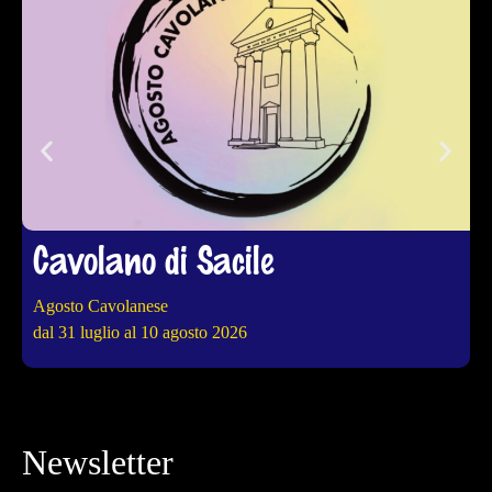
Cavolano di Sacile
Agosto Cavolanese
4
dal 31 luglio al 10 agosto 2026
d
Newsletter