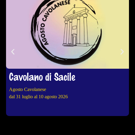
Cavolano di Sacile
Agosto Cavolanese
4
dal 31 luglio al 10 agosto 2026
d