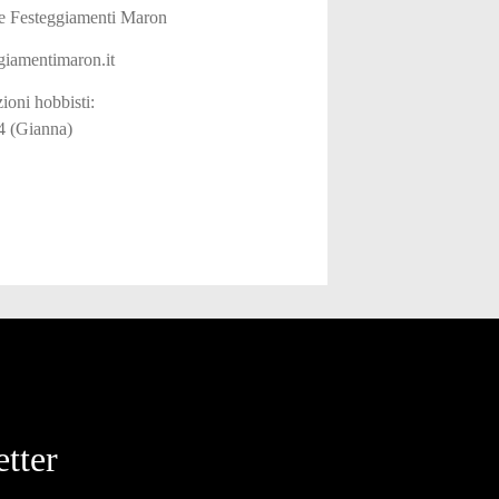
e Festeggiamenti Maron
iamentimaron.it
zioni hobbisti:
 (Gianna)
tter