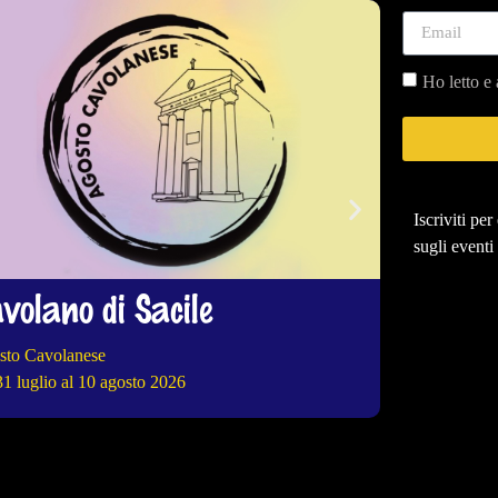
Ho letto e 
Iscriviti pe
sugli eventi
volano di Sacile
Arba
sto Cavolanese
41^ ed. Fieste 
31 luglio al 10 agosto 2026
dal 31 luglio a