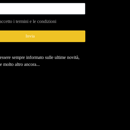
accetto i termini e le condizioni
Invia
r essere sempre informato sulle ultime novità,
 e molto altro ancora...
San Giorgio a
Sagra della Pinsa
sot il Crupisignâr
dal 1 al 16 agosto 2026
l 16 agosto 2026