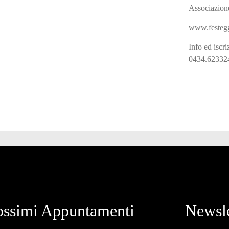
Associazion
www.festegg
Info ed iscri
0434.623324
ossimi Appuntamenti
Newsle