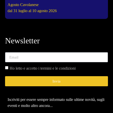
Agosto Cavolanese
4
dal 31 luglio al 10 agosto 2026
d
Newsletter
Ho letto e accetto i termini e le condizioni
Invia
Iscriviti per essere sempre informato sulle ultime novità, sugli
eventi e molto altro ancora...