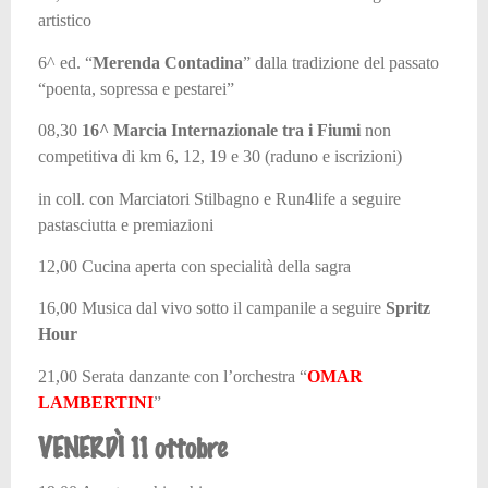
artistico
6^
ed. “
Merenda Contadina
” dalla tradizione del passato
“poenta, sopressa e pestarei”
08,30
16
^
Marcia Internazionale tra i Fiumi
non
competitiva di km 6, 12, 19 e 30
(raduno e iscrizioni)
in coll. con Marciatori Stilbagno e Run4life
a seguire
pastasciutta e premiazioni
12,00 Cucina aperta con specialità della sagra
16,00 Musica dal vivo sotto il campanile a seguire
Spritz
Hour
21,00 Serata danzante con l’orchestra
“
OMAR
LAMBERTINI
”
VENERDÌ 11 ottobre