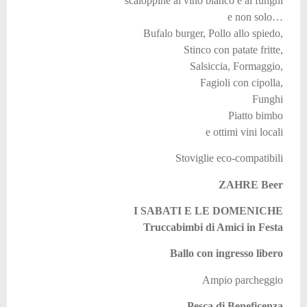
scaloppine al vino bianco e ai funghi
e non solo…
Bufalo burger, Pollo allo spiedo,
Stinco con patate fritte,
Salsiccia, Formaggio,
Fagioli con cipolla,
Funghi
Piatto bimbo
e ottimi vini locali
Stoviglie eco-compatibili
ZAHRE Beer
I SABATI E LE DOMENICHE
Truccabimbi di Amici in Festa
Ballo con ingresso libero
Ampio parcheggio
Pesca di Beneficenza