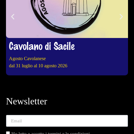
Cavolano di Sacile
Agosto Cavolanese
4
dal 31 luglio al 10 agosto 2026
d
Newsletter
Ho letto e accetto i termini e le condizioni