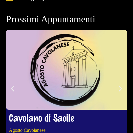
Prossimi Appuntamenti
Cavolano di Sacile
Agosto Cavolanese
4