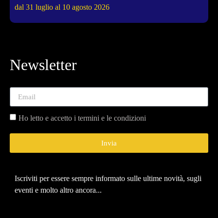
dal 31 luglio al 10 agosto 2026
d
Newsletter
Ho letto e accetto i termini e le condizioni
Invia
Iscriviti per essere sempre informato sulle ultime novità, sugli
eventi e molto altro ancora...